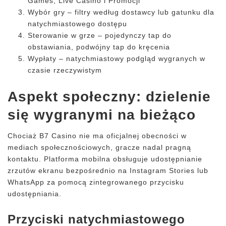
Games, Live Casino i Promocji
Wybór gry – filtry według dostawcy lub gatunku dla
natychmiastowego dostępu
Sterowanie w grze – pojedynczy tap do
obstawiania, podwójny tap do kręcenia
Wypłaty – natychmiastowy podgląd wygranych w
czasie rzeczywistym
Aspekt społeczny: dzielenie
się wygranymi na bieżąco
Chociaż B7 Casino nie ma oficjalnej obecności w
mediach społecznościowych, gracze nadal pragną
kontaktu. Platforma mobilna obsługuje udostępnianie
zrzutów ekranu bezpośrednio na Instagram Stories lub
WhatsApp za pomocą zintegrowanego przycisku
udostępniania.
Przyciski natychmiastowego