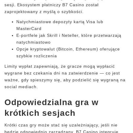
sesji. Ekosystem płatniczy B7 Casino został
zaprojektowany z myślą o szybkości.
Natychmiastowe depozyty kartą Visa lub
MasterCard
E‑portfele jak Skrill i Neteller, które przetwarzają
natychmiastowo
Opcje kryptowalut (Bitcoin, Ethereum) oferujące
szybkie rozliczenia
Limity wypłat zapewniają, że gracze mogą wypłacić
wygrane bez czekania dni na zatwierdzenie — co jest
ważne, gdy spieszymy się, aby podzielić się wygraną na
social mediach.
Odpowiedzialna gra w
krótkich sesjach
Krótki czas gry może stać się uzależniający, jeśli nie
będzie odpowiednio zarządzany. B7 Casino integruje