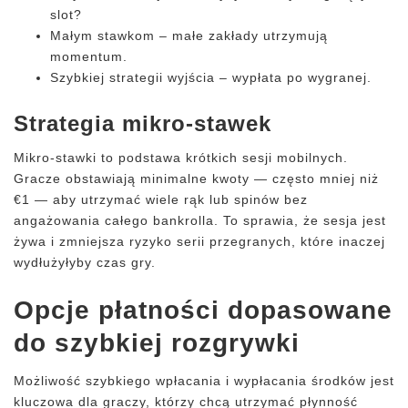
slot?
Małym stawkom – małe zakłady utrzymują
momentum.
Szybkiej strategii wyjścia – wypłata po wygranej.
Strategia mikro‑stawek
Mikro‑stawki to podstawa krótkich sesji mobilnych.
Gracze obstawiają minimalne kwoty — często mniej niż
€1 — aby utrzymać wiele rąk lub spinów bez
angażowania całego bankrolla. To sprawia, że sesja jest
żywa i zmniejsza ryzyko serii przegranych, które inaczej
wydłużyłyby czas gry.
Opcje płatności dopasowane
do szybkiej rozgrywki
Możliwość szybkiego wpłacania i wypłacania środków jest
kluczowa dla graczy, którzy chcą utrzymać płynność