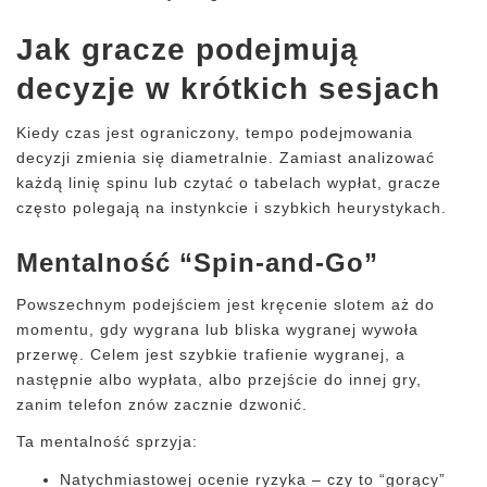
Jak gracze podejmują
decyzje w krótkich sesjach
Kiedy czas jest ograniczony, tempo podejmowania
decyzji zmienia się diametralnie. Zamiast analizować
każdą linię spinu lub czytać o tabelach wypłat, gracze
często polegają na instynkcie i szybkich heurystykach.
Mentalność “Spin‑and‑Go”
Powszechnym podejściem jest kręcenie slotem aż do
momentu, gdy wygrana lub bliska wygranej wywoła
przerwę. Celem jest szybkie trafienie wygranej, a
następnie albo wypłata, albo przejście do innej gry,
zanim telefon znów zacznie dzwonić.
Ta mentalność sprzyja:
Natychmiastowej ocenie ryzyka – czy to “gorący”