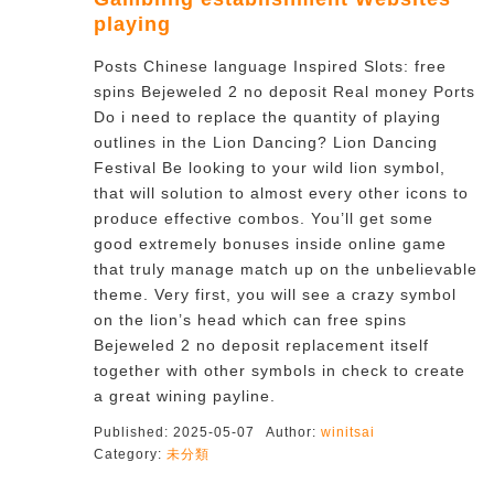
playing
Posts Chinese language Inspired Slots: free
spins Bejeweled 2 no deposit Real money Ports
Do i need to replace the quantity of playing
outlines in the Lion Dancing? Lion Dancing
Festival Be looking to your wild lion symbol,
that will solution to almost every other icons to
produce effective combos. You’ll get some
good extremely bonuses inside online game
that truly manage match up on the unbelievable
theme. Very first, you will see a crazy symbol
on the lion’s head which can free spins
Bejeweled 2 no deposit replacement itself
together with other symbols in check to create
a great wining payline.
Published: 2025-05-07
Author:
winitsai
Category:
未分類