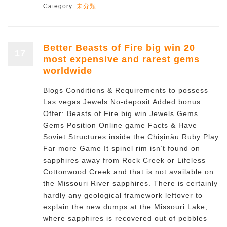
Category:
未分類
Better Beasts of Fire big win 20
17
most expensive and rarest gems
worldwide
Blogs Conditions & Requirements to possess
Las vegas Jewels No-deposit Added bonus
Offer: Beasts of Fire big win Jewels Gems
Gems Position Online game Facts & Have
Soviet Structures inside the Chișinău Ruby Play
Far more Game It spinel rim isn’t found on
sapphires away from Rock Creek or Lifeless
Cottonwood Creek and that is not available on
the Missouri River sapphires. There is certainly
hardly any geological framework leftover to
explain the new dumps at the Missouri Lake,
where sapphires is recovered out of pebbles