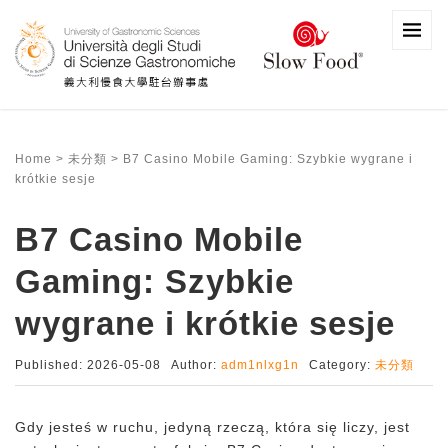
Home
>
未分類
>
B7 Casino Mobile Gaming: Szybkie wygrane i
krótkie sesje
B7 Casino Mobile
Gaming: Szybkie
wygrane i krótkie sesje
Published: 2026-05-08
Author:
adm1nlxg1n
Category:
未分類
Gdy jesteś w ruchu, jedyną rzeczą, która się liczy, jest