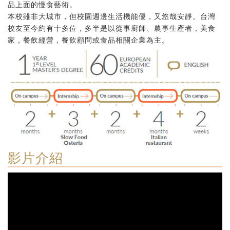
品上面的慢食藝術。
本校雖非大城市，但校園週邊生活機能優，又悠哉安靜。台灣
校友至今約有十多位，多半是以從事廚師、農事生產者，美食
家，餐飲經營，餐飲顧問或食品相關企業為主。
影片介紹