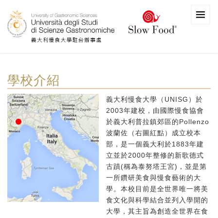
學校介紹
義大利慢食大學（UNISG）於
2003年建校，由國際慢食協會
於義大利普拉鎮郊區的Pollenzo
波蘭佐（右圖紅點）成立校本
部，是一個義大利於1883年建
立並於2000年整修的新歌德式
古蹟(稱為泰努塔王宮)，並是第
一所鑽研美食與慢食藝術的大
學。本校目前是全世界唯一將美
食文化與科學結合並列入學開的
大學，其主旨為創造全世界在食