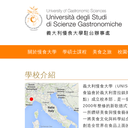
關於慢食大學
學碩士課程
美食之旅
校園
學校介紹
義大利慢食大學（UNIS
食協會於義大利普拉鎮郊區
點）成立校本部，是一個
2000年整修的新歌德
一所鑽研美食與慢食藝
一將美食文化與科學結
創造全世界在食品上面