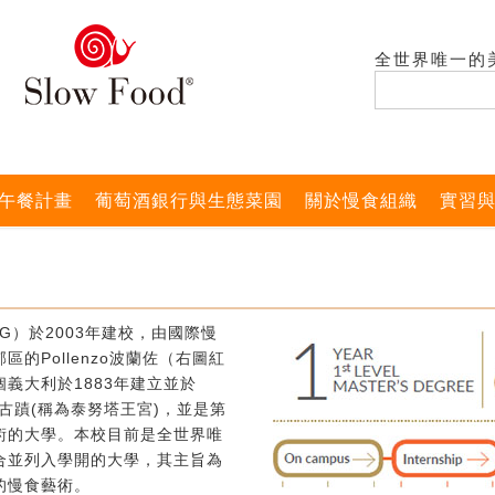
全世界唯一的
午餐計畫
葡萄酒銀行與生態菜園
關於慢食組織
實習
G）於2003年建校，由國際慢
的Pollenzo波蘭佐（右圖紅
義大利於1883年建立並於
式古蹟(稱為泰努塔王宮)，並是第
術的大學。本校目前是全世界唯
合並列入學開的大學，其主旨為
的慢食藝術。