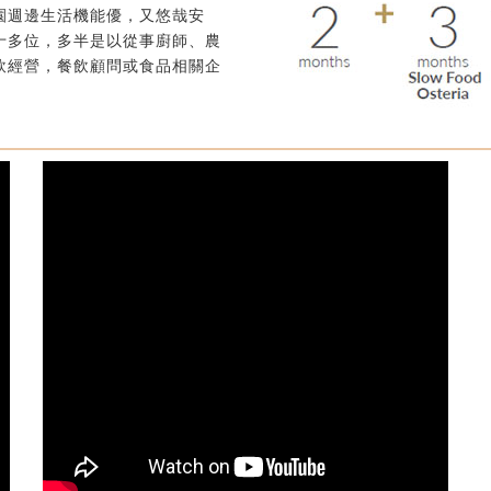
園週邊生活機能優，又悠哉安
十多位，多半是以從事廚師、農
飲經營，餐飲顧問或食品相關企