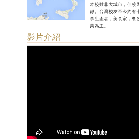
本校雖非大城市，但校
靜。台灣校友至今約有
事生產者，美食家，餐
業為主。
影片介紹