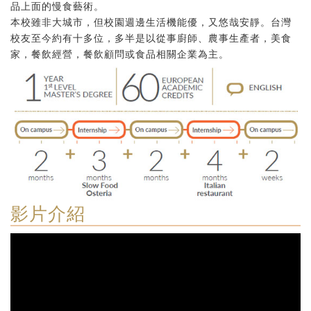
品上面的慢食藝術。
本校雖非大城市，但校園週邊生活機能優，又悠哉安靜。台灣
校友至今約有十多位，多半是以從事廚師、農事生產者，美食
家，餐飲經營，餐飲顧問或食品相關企業為主。
影片介紹