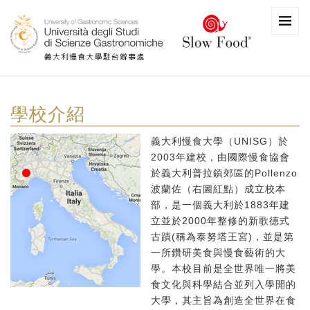
學校介紹
義大利慢食大學（UNISG）於
2003年建校，由國際慢食協會
於義大利普拉鎮郊區的Pollenzo
波蘭佐（右圖紅點）成立校本
部，是一個義大利於1883年建
立並於2000年整修的新歌德式
古蹟(稱為泰努塔王宮)，並是第
一所鑽研美食與慢食藝術的大
學。本校目前是全世界唯一將美
食文化與科學結合並列入學開的
大學，其主旨為創造全世界在食