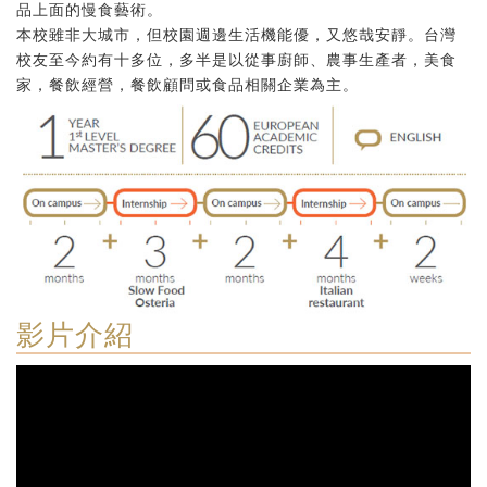
品上面的慢食藝術。
本校雖非大城市，但校園週邊生活機能優，又悠哉安靜。台灣
校友至今約有十多位，多半是以從事廚師、農事生產者，美食
家，餐飲經營，餐飲顧問或食品相關企業為主。
影片介紹