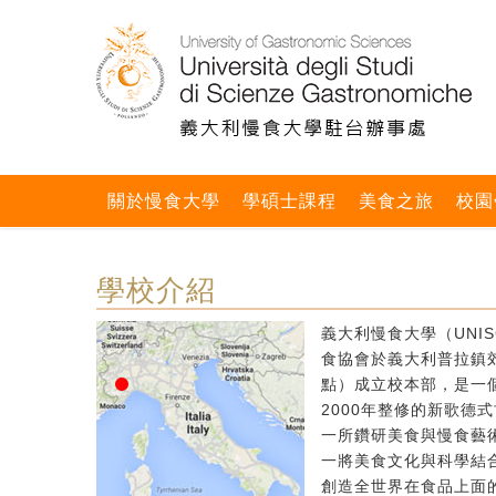
關於慢食大學
學碩士課程
美食之旅
校園
學校介紹
義大利慢食大學（UNIS
食協會於義大利普拉鎮郊區
點）成立校本部，是一個
2000年整修的新歌德
一所鑽研美食與慢食藝
一將美食文化與科學結
創造全世界在食品上面