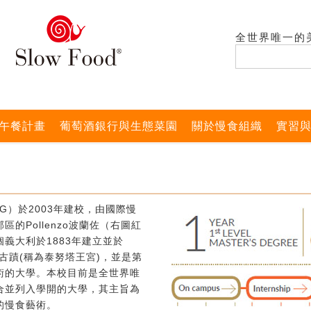
全世界唯一的
午餐計畫
葡萄酒銀行與生態菜園
關於慢食組織
實習
G）於2003年建校，由國際慢
的Pollenzo波蘭佐（右圖紅
義大利於1883年建立並於
式古蹟(稱為泰努塔王宮)，並是第
術的大學。本校目前是全世界唯
合並列入學開的大學，其主旨為
的慢食藝術。