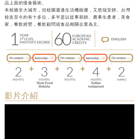
品上面的慢食藝術。
本校雖非大城市，但校園週邊生活機能優，又悠哉安靜。台灣
校友至今約有十多位，多半是以從事廚師、農事生產者，美食
家，餐飲經營，餐飲顧問或食品相關企業為主。
影片介紹