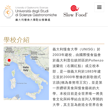
學校介紹
義大利慢食大學（UNISG）於
2003年建校，由國際慢食協會
於義大利普拉鎮郊區的Pollenzo
波蘭佐（右圖紅點）成立校本
部，是一個義大利於1883年建
立並於2000年整修的新歌德式
古蹟(稱為泰努塔王宮)，並是第
一所鑽研美食與慢食藝術的大
學。本校目前是全世界唯一將美
食文化與科學結合並列入學開的
大學，其主旨為創造全世界在食