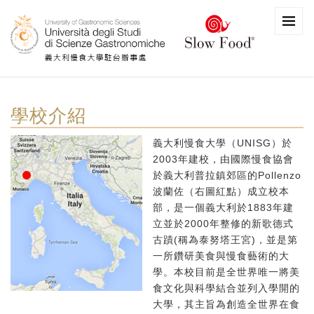
學校介紹
義大利慢食大學（UNISG）於
2003年建校，由國際慢食協會
於義大利普拉鎮郊區的Pollenzo
波蘭佐（右圖紅點）成立校本
部，是一個義大利於1883年建
立並於2000年整修的新歌德式
古蹟(稱為泰努塔王宮)，並是第
一所鑽研美食與慢食藝術的大
學。本校目前是全世界唯一將美
食文化與科學結合並列入學開的
大學，其主旨為創造全世界在食