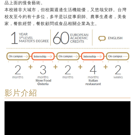
品上面的慢食藝術。
本校雖非大城市，但校園週邊生活機能優，又悠哉安靜。台灣
校友至今約有十多位，多半是以從事廚師、農事生產者，美食
家，餐飲經營，餐飲顧問或食品相關企業為主。
影片介紹