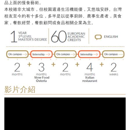
品上面的慢食藝術。
本校雖非大城市，但校園週邊生活機能優，又悠哉安靜。台灣
校友至今約有十多位，多半是以從事廚師、農事生產者，美食
家，餐飲經營，餐飲顧問或食品相關企業為主。
影片介紹