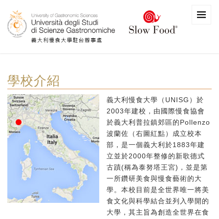
學校介紹
義大利慢食大學（UNISG）於
2003年建校，由國際慢食協會
於義大利普拉鎮郊區的Pollenzo
波蘭佐（右圖紅點）成立校本
部，是一個義大利於1883年建
立並於2000年整修的新歌德式
古蹟(稱為泰努塔王宮)，並是第
一所鑽研美食與慢食藝術的大
學。本校目前是全世界唯一將美
食文化與科學結合並列入學開的
大學，其主旨為創造全世界在食