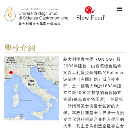
學校介紹
義大利慢食大學（UNISG）於
2003年建校，由國際慢食協會
於義大利普拉鎮郊區的Pollenzo
波蘭佐（右圖紅點）成立校本
部，是一個義大利於1883年建
立並於2000年整修的新歌德式
古蹟(稱為泰努塔王宮)，並是第
一所鑽研美食與慢食藝術的大
學。本校目前是全世界唯一將美
食文化與科學結合並列入學開的
大學，其主旨為創造全世界在食