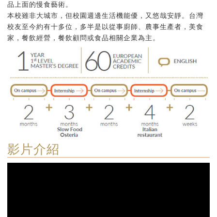
品上面的慢食藝術。
本校雖非大城市，但校園週邊生活機能優，又悠哉安靜。台灣
校友至今約有十多位，多半是以從事廚師、農事生產者，美食
家，餐飲經營，餐飲顧問或食品相關企業為主。
影片介紹