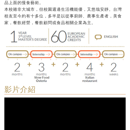
品上面的慢食藝術。
本校雖非大城市，但校園週邊生活機能優，又悠哉安靜。台灣
校友至今約有十多位，多半是以從事廚師、農事生產者，美食
家，餐飲經營，餐飲顧問或食品相關企業為主。
影片介紹