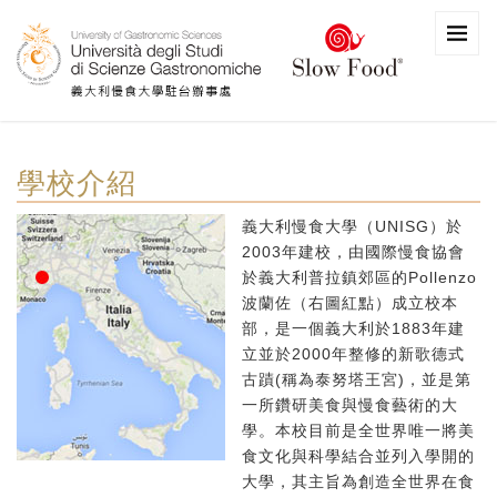
學校介紹
義大利慢食大學（UNISG）於
2003年建校，由國際慢食協會
於義大利普拉鎮郊區的Pollenzo
波蘭佐（右圖紅點）成立校本
部，是一個義大利於1883年建
立並於2000年整修的新歌德式
古蹟(稱為泰努塔王宮)，並是第
一所鑽研美食與慢食藝術的大
學。本校目前是全世界唯一將美
食文化與科學結合並列入學開的
大學，其主旨為創造全世界在食