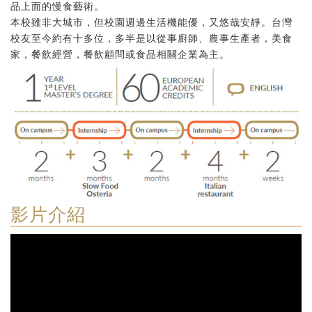
品上面的慢食藝術。
本校雖非大城市，但校園週邊生活機能優，又悠哉安靜。台灣
校友至今約有十多位，多半是以從事廚師、農事生產者，美食
家，餐飲經營，餐飲顧問或食品相關企業為主。
影片介紹