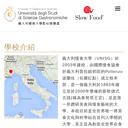
學校介紹
義大利慢食大學（UNISG）於
2003年建校，由國際慢食協會
於義大利普拉鎮郊區的Pollenzo
波蘭佐（右圖紅點）成立校本
部，是一個義大利於1883年建
立並於2000年整修的新歌德式
古蹟(稱為泰努塔王宮)，並是第
一所鑽研美食與慢食藝術的大
學。本校目前是全世界唯一將美
食文化與科學結合並列入學開的
大學，其主旨為創造全世界在食