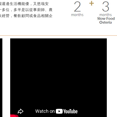
園週邊生活機能優，又悠哉安
十多位，多半是以從事廚師、農
飲經營，餐飲顧問或食品相關企