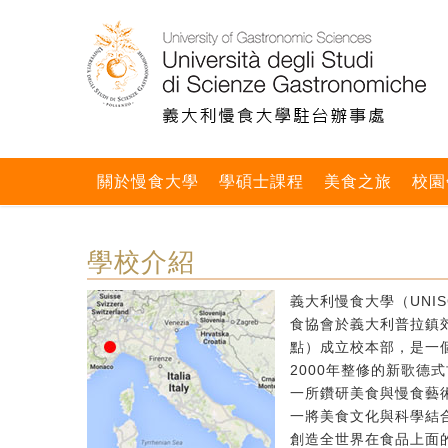
關於慢食大學
學碩士課程
美食之旅
校園
學校介紹
義大利慢食大學（UNIS
食協會於義大利普拉鎮郊區
點）成立校本部，是一個
2000年整修的新歌德
一所鑽研美食與慢食藝
一將美食文化與科學結
創造全世界在食品上面