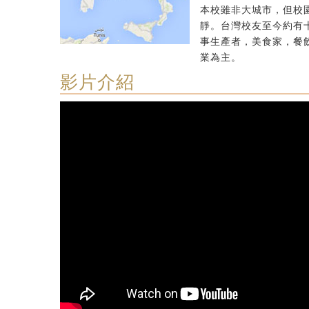
本校雖非大城市，但校
靜。台灣校友至今約有
事生產者，美食家，餐
業為主。
影片介紹