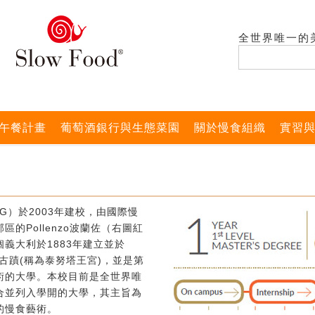
全世界唯一的
午餐計畫
葡萄酒銀行與生態菜園
關於慢食組織
實習
G）於2003年建校，由國際慢
的Pollenzo波蘭佐（右圖紅
義大利於1883年建立並於
式古蹟(稱為泰努塔王宮)，並是第
術的大學。本校目前是全世界唯
合並列入學開的大學，其主旨為
的慢食藝術。