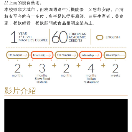
品上面的慢食藝術。
本校雖非大城市，但校園週邊生活機能優，又悠哉安靜。台灣
校友至今約有十多位，多半是以從事廚師、農事生產者，美食
家，餐飲經營，餐飲顧問或食品相關企業為主。
影片介紹