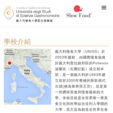
學校介紹
義大利慢食大學（UNISG）於
2003年建校，由國際慢食協會
於義大利普拉鎮郊區的Pollenzo
波蘭佐（右圖紅點）成立校本
部，是一個義大利於1883年建
立並於2000年整修的新歌德式
古蹟(稱為泰努塔王宮)，並是第
一所鑽研美食與慢食藝術的大
學。本校目前是全世界唯一將美
食文化與科學結合並列入學開的
大學，其主旨為創造全世界在食