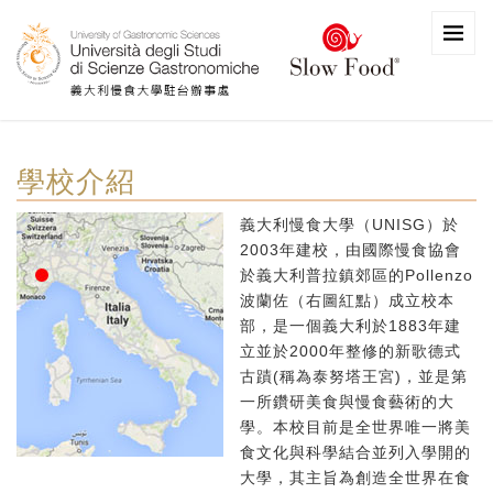
學校介紹
義大利慢食大學（UNISG）於
2003年建校，由國際慢食協會
於義大利普拉鎮郊區的Pollenzo
波蘭佐（右圖紅點）成立校本
部，是一個義大利於1883年建
立並於2000年整修的新歌德式
古蹟(稱為泰努塔王宮)，並是第
一所鑽研美食與慢食藝術的大
學。本校目前是全世界唯一將美
食文化與科學結合並列入學開的
大學，其主旨為創造全世界在食