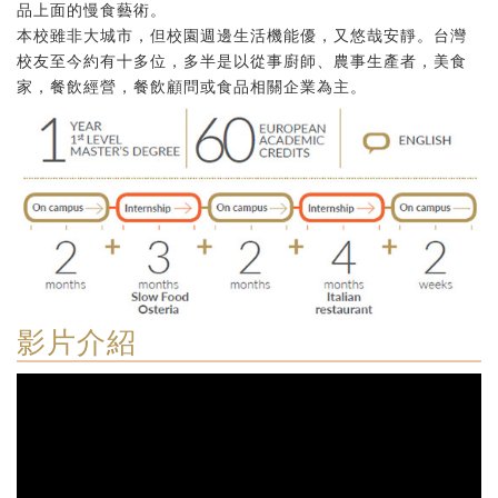
品上面的慢食藝術。
本校雖非大城市，但校園週邊生活機能優，又悠哉安靜。台灣
校友至今約有十多位，多半是以從事廚師、農事生產者，美食
家，餐飲經營，餐飲顧問或食品相關企業為主。
影片介紹