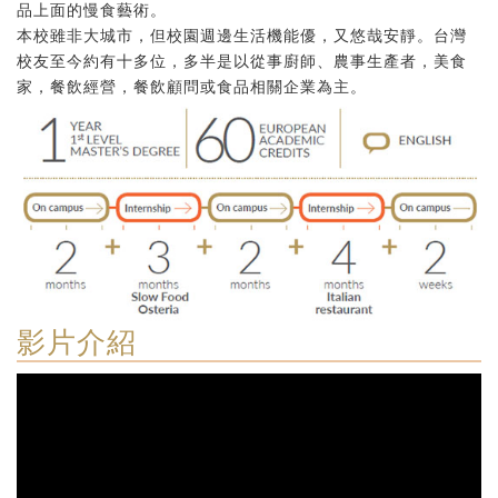
品上面的慢食藝術。
本校雖非大城市，但校園週邊生活機能優，又悠哉安靜。台灣
校友至今約有十多位，多半是以從事廚師、農事生產者，美食
家，餐飲經營，餐飲顧問或食品相關企業為主。
影片介紹