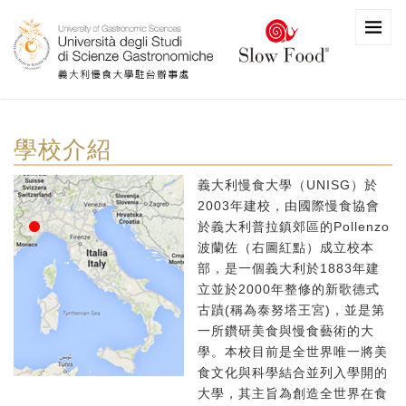
學校介紹
義大利慢食大學（UNISG）於
2003年建校，由國際慢食協會
於義大利普拉鎮郊區的Pollenzo
波蘭佐（右圖紅點）成立校本
部，是一個義大利於1883年建
立並於2000年整修的新歌德式
古蹟(稱為泰努塔王宮)，並是第
一所鑽研美食與慢食藝術的大
學。本校目前是全世界唯一將美
食文化與科學結合並列入學開的
大學，其主旨為創造全世界在食