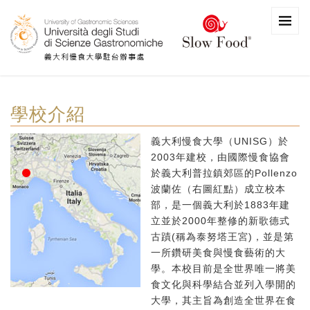
學校介紹
義大利慢食大學（UNISG）於
2003年建校，由國際慢食協會
於義大利普拉鎮郊區的Pollenzo
波蘭佐（右圖紅點）成立校本
部，是一個義大利於1883年建
立並於2000年整修的新歌德式
古蹟(稱為泰努塔王宮)，並是第
一所鑽研美食與慢食藝術的大
學。本校目前是全世界唯一將美
食文化與科學結合並列入學開的
大學，其主旨為創造全世界在食