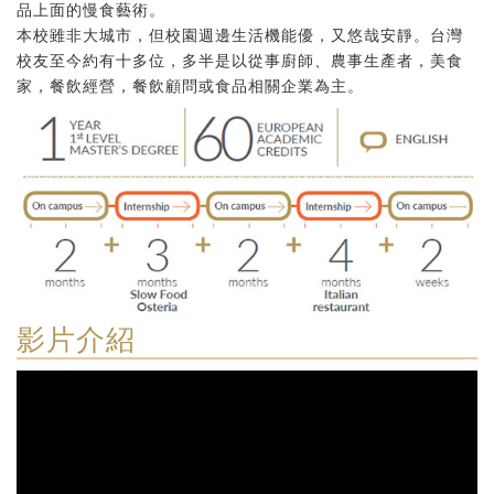
品上面的慢食藝術。
本校雖非大城市，但校園週邊生活機能優，又悠哉安靜。台灣
校友至今約有十多位，多半是以從事廚師、農事生產者，美食
家，餐飲經營，餐飲顧問或食品相關企業為主。
影片介紹