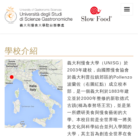
學校介紹
義大利慢食大學（UNISG）於
2003年建校，由國際慢食協會
於義大利普拉鎮郊區的Pollenzo
波蘭佐（右圖紅點）成立校本
部，是一個義大利於1883年建
立並於2000年整修的新歌德式
古蹟(稱為泰努塔王宮)，並是第
一所鑽研美食與慢食藝術的大
學。本校目前是全世界唯一將美
食文化與科學結合並列入學開的
大學，其主旨為創造全世界在食