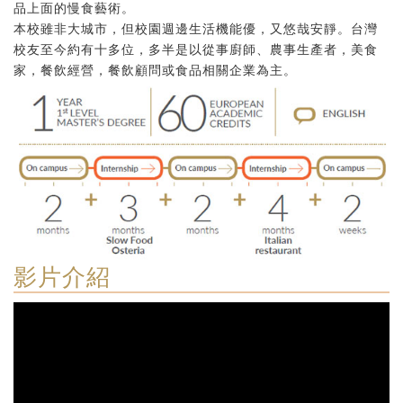
品上面的慢食藝術。
本校雖非大城市，但校園週邊生活機能優，又悠哉安靜。台灣
校友至今約有十多位，多半是以從事廚師、農事生產者，美食
家，餐飲經營，餐飲顧問或食品相關企業為主。
影片介紹