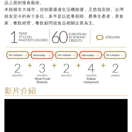
品上面的慢食藝術。
本校雖非大城市，但校園週邊生活機能優，又悠哉安靜。台灣
校友至今約有十多位，多半是以從事廚師、農事生產者，美食
家，餐飲經營，餐飲顧問或食品相關企業為主。
影片介紹