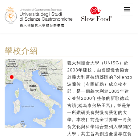
學校介紹
義大利慢食大學（UNISG）於
2003年建校，由國際慢食協會
於義大利普拉鎮郊區的Pollenzo
波蘭佐（右圖紅點）成立校本
部，是一個義大利於1883年建
立並於2000年整修的新歌德式
古蹟(稱為泰努塔王宮)，並是第
一所鑽研美食與慢食藝術的大
學。本校目前是全世界唯一將美
食文化與科學結合並列入學開的
大學，其主旨為創造全世界在食