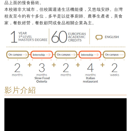
品上面的慢食藝術。
本校雖非大城市，但校園週邊生活機能優，又悠哉安靜。台灣
校友至今約有十多位，多半是以從事廚師、農事生產者，美食
家，餐飲經營，餐飲顧問或食品相關企業為主。
影片介紹