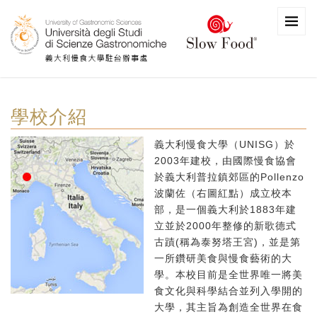
學校介紹
義大利慢食大學（UNISG）於
2003年建校，由國際慢食協會
於義大利普拉鎮郊區的Pollenzo
波蘭佐（右圖紅點）成立校本
部，是一個義大利於1883年建
立並於2000年整修的新歌德式
古蹟(稱為泰努塔王宮)，並是第
一所鑽研美食與慢食藝術的大
學。本校目前是全世界唯一將美
食文化與科學結合並列入學開的
大學，其主旨為創造全世界在食