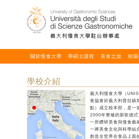
關於慢食大學
學碩士課程
美食之旅
校園
學校介紹
義大利慢食大學（UNIS
食協會於義大利普拉鎮郊區
點）成立校本部，是一個
2000年整修的新歌德
一所鑽研美食與慢食藝
一將美食文化與科學結
創造全世界在食品上面