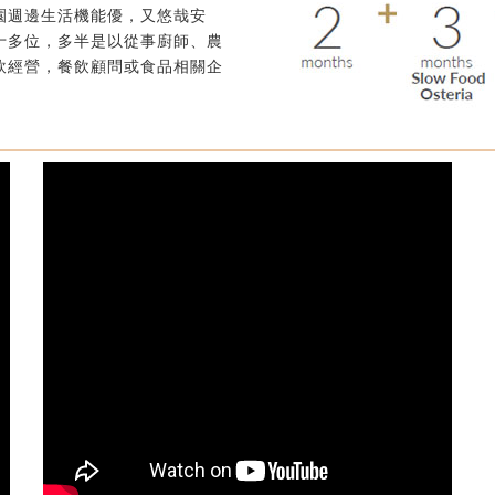
園週邊生活機能優，又悠哉安
十多位，多半是以從事廚師、農
飲經營，餐飲顧問或食品相關企