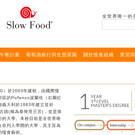
全世界唯一的
午餐計畫
葡萄酒銀行與生態菜園
關於慢食組織
實習
G）於2003年建校，由國際慢
的Pollenzo波蘭佐（右圖紅
義大利於1883年建立並於
式古蹟(稱為泰努塔王宮)，並是第
術的大學。本校目前是全世界唯
合並列入學開的大學，其主旨為
的慢食藝術。