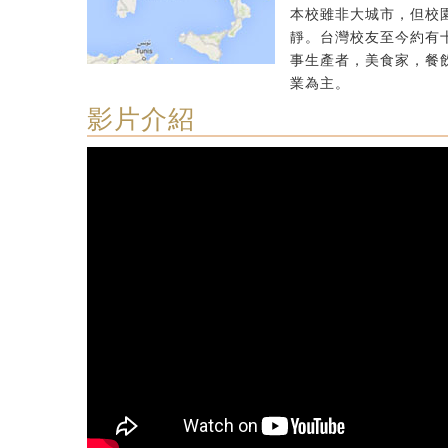
本校雖非大城市，但校
靜。台灣校友至今約有
事生產者，美食家，餐
業為主。
影片介紹