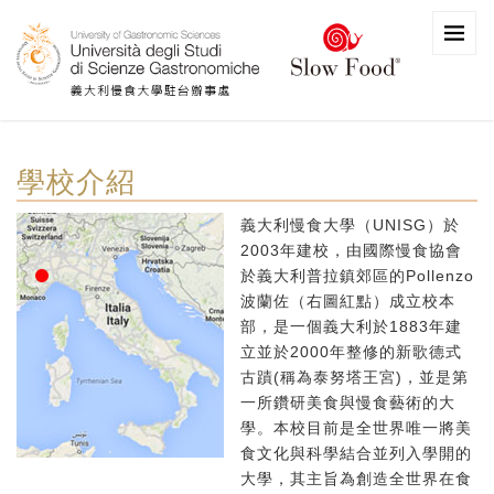
學校介紹
義大利慢食大學（UNISG）於
2003年建校，由國際慢食協會
於義大利普拉鎮郊區的Pollenzo
波蘭佐（右圖紅點）成立校本
部，是一個義大利於1883年建
立並於2000年整修的新歌德式
古蹟(稱為泰努塔王宮)，並是第
一所鑽研美食與慢食藝術的大
學。本校目前是全世界唯一將美
食文化與科學結合並列入學開的
大學，其主旨為創造全世界在食