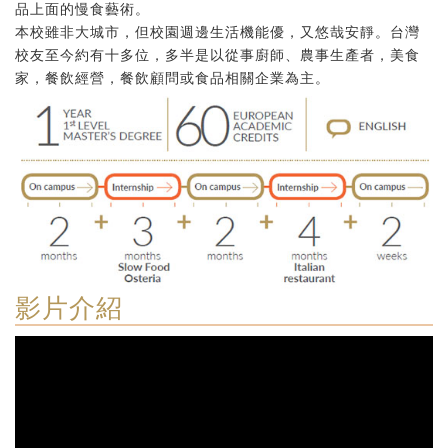
品上面的慢食藝術。
本校雖非大城市，但校園週邊生活機能優，又悠哉安靜。台灣
校友至今約有十多位，多半是以從事廚師、農事生產者，美食
家，餐飲經營，餐飲顧問或食品相關企業為主。
影片介紹