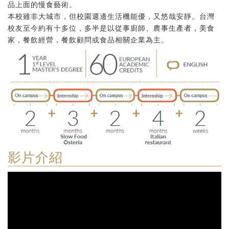
品上面的慢食藝術。
本校雖非大城市，但校園週邊生活機能優，又悠哉安靜。台灣
校友至今約有十多位，多半是以從事廚師、農事生產者，美食
家，餐飲經營，餐飲顧問或食品相關企業為主。
影片介紹