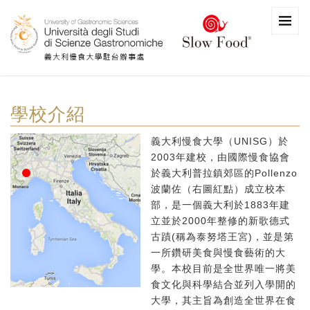
學校介紹
義大利慢食大學（UNISG）於
2003年建校，由國際慢食協會
於義大利普拉鎮郊區的Pollenzo
波蘭佐（右圖紅點）成立校本
部，是一個義大利於1883年建
立並於2000年整修的新歌德式
古蹟(稱為泰努塔王宮)，並是第
一所鑽研美食與慢食藝術的大
學。本校目前是全世界唯一將美
食文化與科學結合並列入學開的
大學，其主旨為創造全世界在食