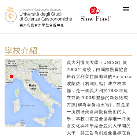
學校介紹
義大利慢食大學（UNISG）於
2003年建校，由國際慢食協會
於義大利普拉鎮郊區的Pollenzo
波蘭佐（右圖紅點）成立校本
部，是一個義大利於1883年建
立並於2000年整修的新歌德式
古蹟(稱為泰努塔王宮)，並是第
一所鑽研美食與慢食藝術的大
學。本校目前是全世界唯一將美
食文化與科學結合並列入學開的
大學，其主旨為創造全世界在食