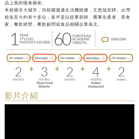
品上面的慢食藝術。
本校雖非大城市，但校園週邊生活機能優，又悠哉安靜。台灣
校友至今約有十多位，多半是以從事廚師、農事生產者，美食
家，餐飲經營，餐飲顧問或食品相關企業為主。
影片介紹