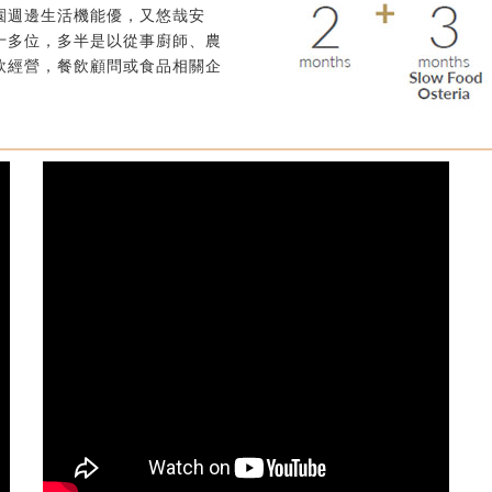
園週邊生活機能優，又悠哉安
十多位，多半是以從事廚師、農
飲經營，餐飲顧問或食品相關企