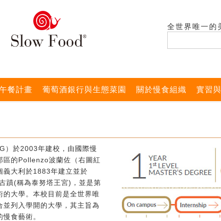
全世界唯一的
午餐計畫
葡萄酒銀行與生態菜園
關於慢食組織
實習
G）於2003年建校，由國際慢
的Pollenzo波蘭佐（右圖紅
義大利於1883年建立並於
式古蹟(稱為泰努塔王宮)，並是第
術的大學。本校目前是全世界唯
合並列入學開的大學，其主旨為
的慢食藝術。