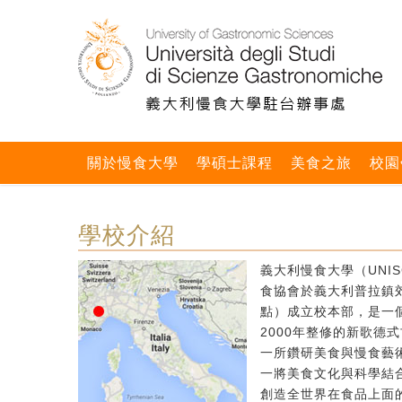
關於慢食大學
學碩士課程
美食之旅
校園
學校介紹
義大利慢食大學（UNIS
食協會於義大利普拉鎮郊區
點）成立校本部，是一個
2000年整修的新歌德
一所鑽研美食與慢食藝
一將美食文化與科學結
創造全世界在食品上面