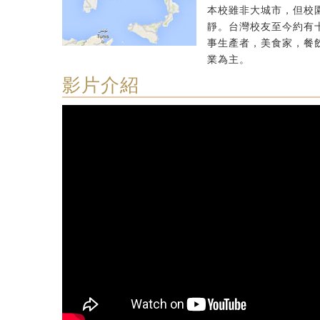
本校雖非大城市，但校
靜。台灣校友至今約有
事生產者，美食家，餐
業為主。
影片介紹