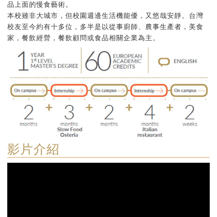
品上面的慢食藝術。
本校雖非大城市，但校園週邊生活機能優，又悠哉安靜。台灣
校友至今約有十多位，多半是以從事廚師、農事生產者，美食
家，餐飲經營，餐飲顧問或食品相關企業為主。
影片介紹