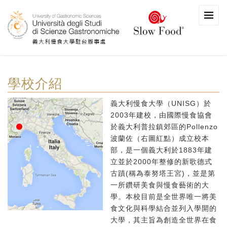
學校介紹
義大利慢食大學（UNISG）於
2003年建校，由國際慢食協會
於義大利普拉鎮郊區的Pollenzo
波蘭佐（右圖紅點）成立校本
部，是一個義大利於1883年建
立並於2000年整修的新歌德式
古蹟(稱為泰努塔王宮)，並是第
一所鑽研美食與慢食藝術的大
學。本校目前是全世界唯一將美
食文化與科學結合並列入學開的
大學，其主旨為創造全世界在食