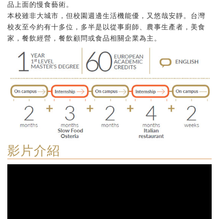
品上面的慢食藝術。
本校雖非大城市，但校園週邊生活機能優，又悠哉安靜。台灣
校友至今約有十多位，多半是以從事廚師、農事生產者，美食
家，餐飲經營，餐飲顧問或食品相關企業為主。
影片介紹