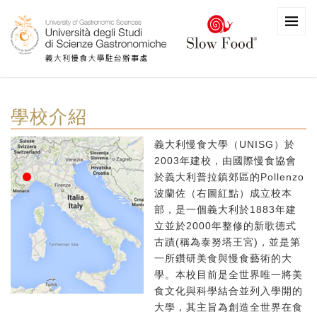
學校介紹
義大利慢食大學（UNISG）於
2003年建校，由國際慢食協會
於義大利普拉鎮郊區的Pollenzo
波蘭佐（右圖紅點）成立校本
部，是一個義大利於1883年建
立並於2000年整修的新歌德式
古蹟(稱為泰努塔王宮)，並是第
一所鑽研美食與慢食藝術的大
學。本校目前是全世界唯一將美
食文化與科學結合並列入學開的
大學，其主旨為創造全世界在食