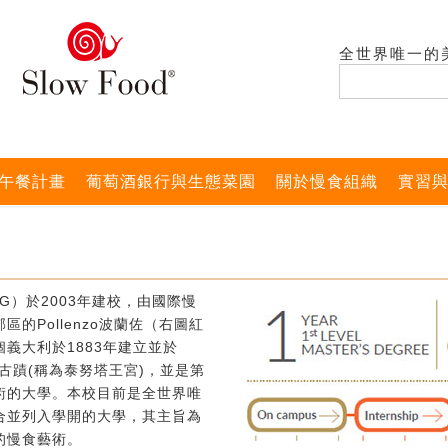
全世界唯一的
午餐計畫
葡萄酒銀行與生態菜園
關於慢食組織
實習
G）於2003年建校，由國際慢
的Pollenzo波蘭佐（右圖紅
義大利於1883年建立並於
式古蹟(稱為泰努塔王宮)，並是第
術的大學。本校目前是全世界唯
合並列入學開的大學，其主旨為
的慢食藝術。