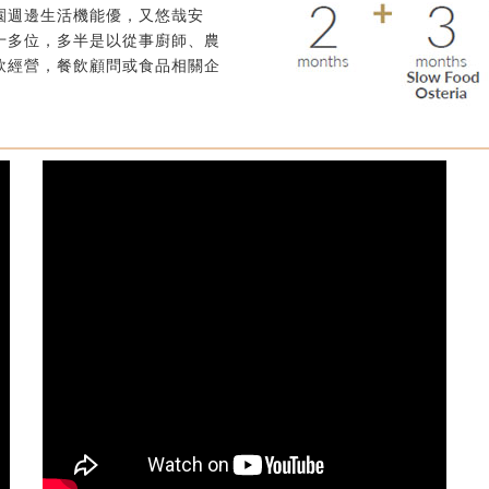
園週邊生活機能優，又悠哉安
十多位，多半是以從事廚師、農
飲經營，餐飲顧問或食品相關企