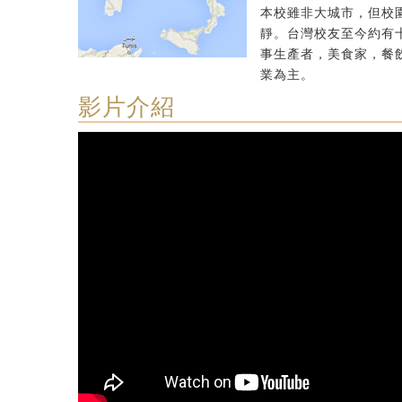
本校雖非大城市，但校
靜。台灣校友至今約有
事生產者，美食家，餐
業為主。
影片介紹