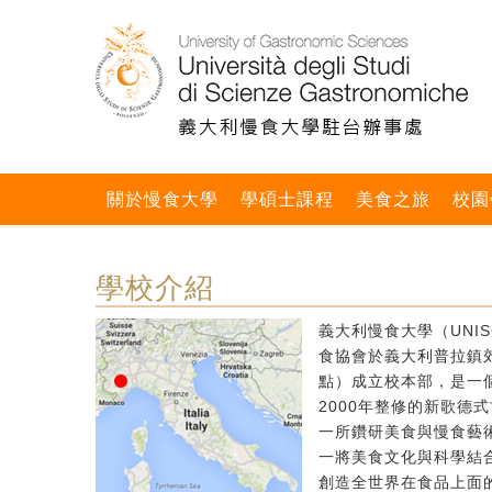
關於慢食大學
學碩士課程
美食之旅
校園
學校介紹
義大利慢食大學（UNIS
食協會於義大利普拉鎮郊區
點）成立校本部，是一個
2000年整修的新歌德
一所鑽研美食與慢食藝
一將美食文化與科學結
創造全世界在食品上面