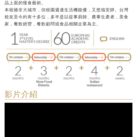
品上面的慢食藝術。
本校雖非大城市，但校園週邊生活機能優，又悠哉安靜。台灣
校友至今約有十多位，多半是以從事廚師、農事生產者，美食
家，餐飲經營，餐飲顧問或食品相關企業為主。
影片介紹