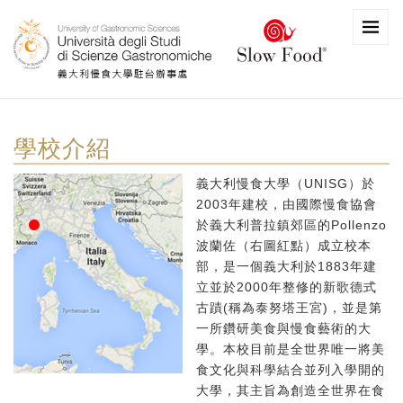
學校介紹
義大利慢食大學（UNISG）於
2003年建校，由國際慢食協會
於義大利普拉鎮郊區的Pollenzo
波蘭佐（右圖紅點）成立校本
部，是一個義大利於1883年建
立並於2000年整修的新歌德式
古蹟(稱為泰努塔王宮)，並是第
一所鑽研美食與慢食藝術的大
學。本校目前是全世界唯一將美
食文化與科學結合並列入學開的
大學，其主旨為創造全世界在食