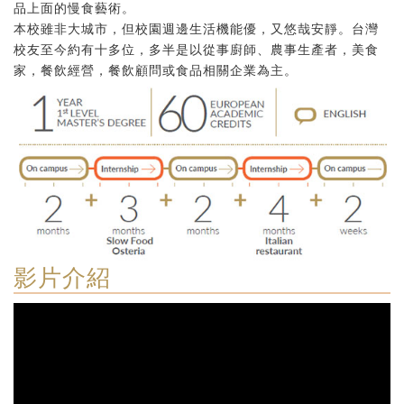
品上面的慢食藝術。
本校雖非大城市，但校園週邊生活機能優，又悠哉安靜。台灣
校友至今約有十多位，多半是以從事廚師、農事生產者，美食
家，餐飲經營，餐飲顧問或食品相關企業為主。
影片介紹