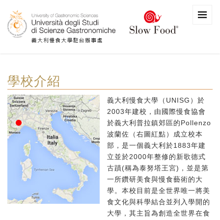
學校介紹
義大利慢食大學（UNISG）於
2003年建校，由國際慢食協會
於義大利普拉鎮郊區的Pollenzo
波蘭佐（右圖紅點）成立校本
部，是一個義大利於1883年建
立並於2000年整修的新歌德式
古蹟(稱為泰努塔王宮)，並是第
一所鑽研美食與慢食藝術的大
學。本校目前是全世界唯一將美
食文化與科學結合並列入學開的
大學，其主旨為創造全世界在食