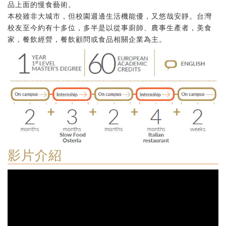
品上面的慢食藝術。
本校雖非大城市，但校園週邊生活機能優，又悠哉安靜。台灣
校友至今約有十多位，多半是以從事廚師、農事生產者，美食
家，餐飲經營，餐飲顧問或食品相關企業為主。
影片介紹