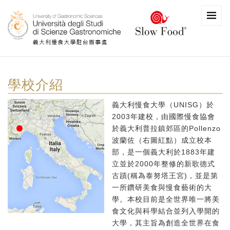
學校介紹
義大利慢食大學（UNISG）於
2003年建校，由國際慢食協會
於義大利普拉鎮郊區的Pollenzo
波蘭佐（右圖紅點）成立校本
部，是一個義大利於1883年建
立並於2000年整修的新歌德式
古蹟(稱為泰努塔王宮)，並是第
一所鑽研美食與慢食藝術的大
學。本校目前是全世界唯一將美
食文化與科學結合並列入學開的
大學，其主旨為創造全世界在食