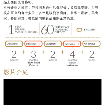
品上面的慢食藝術。
本校雖非大城市，但校園週邊生活機能優，又悠哉安靜。台灣
校友至今約有十多位，多半是以從事廚師、農事生產者，美食
家，餐飲經營，餐飲顧問或食品相關企業為主。
影片介紹