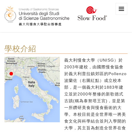
學校介紹
義大利慢食大學（UNISG）於
2003年建校，由國際慢食協會
於義大利普拉鎮郊區的Pollenzo
波蘭佐（右圖紅點）成立校本
部，是一個義大利於1883年建
立並於2000年整修的新歌德式
古蹟(稱為泰努塔王宮)，並是第
一所鑽研美食與慢食藝術的大
學。本校目前是全世界唯一將美
食文化與科學結合並列入學開的
大學，其主旨為創造全世界在食