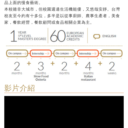
品上面的慢食藝術。
本校雖非大城市，但校園週邊生活機能優，又悠哉安靜。台灣
校友至今約有十多位，多半是以從事廚師、農事生產者，美食
家，餐飲經營，餐飲顧問或食品相關企業為主。
影片介紹