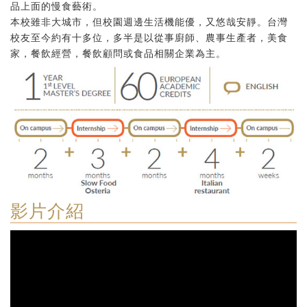
品上面的慢食藝術。
本校雖非大城市，但校園週邊生活機能優，又悠哉安靜。台灣
校友至今約有十多位，多半是以從事廚師、農事生產者，美食
家，餐飲經營，餐飲顧問或食品相關企業為主。
影片介紹