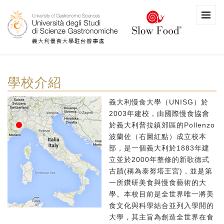
學校介紹
義大利慢食大學（UNISG）於
2003年建校，由國際慢食協會
於義大利普拉鎮郊區的Pollenzo
波蘭佐（右圖紅點）成立校本
部，是一個義大利於1883年建
立並於2000年整修的新歌德式
古蹟(稱為泰努塔王宮)，並是第
一所鑽研美食與慢食藝術的大
學。本校目前是全世界唯一將美
食文化與科學結合並列入學開的
大學，其主旨為創造全世界在食