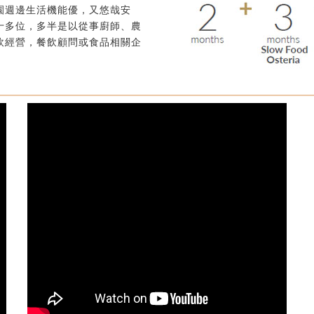
園週邊生活機能優，又悠哉安
十多位，多半是以從事廚師、農
飲經營，餐飲顧問或食品相關企