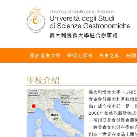
關於慢食大學
學碩士課程
美食之旅
校園
學校介紹
義大利慢食大學（UNIS
食協會於義大利普拉鎮郊區
點）成立校本部，是一個
2000年整修的新歌德
一所鑽研美食與慢食藝
一將美食文化與科學結
創造全世界在食品上面