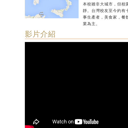
本校雖非大城市，但校
靜。台灣校友至今約有
事生產者，美食家，餐
業為主。
影片介紹