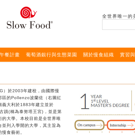
全世界唯一的
午餐計畫
葡萄酒銀行與生態菜園
關於慢食組織
實習
G）於2003年建校，由國際慢
的Pollenzo波蘭佐（右圖紅
義大利於1883年建立並於
式古蹟(稱為泰努塔王宮)，並是第
術的大學。本校目前是全世界唯
合並列入學開的大學，其主旨為
的慢食藝術。