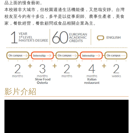
品上面的慢食藝術。
本校雖非大城市，但校園週邊生活機能優，又悠哉安靜。台灣
校友至今約有十多位，多半是以從事廚師、農事生產者，美食
家，餐飲經營，餐飲顧問或食品相關企業為主。
影片介紹