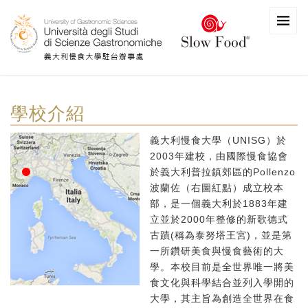
學校介紹
義大利慢食大學（UNISG）於
2003年建校，由國際慢食協會
於義大利普拉鎮郊區的Pollenzo
波蘭佐（右圖紅點）成立校本
部，是一個義大利於1883年建
立並於2000年整修的新歌德式
古蹟(稱為泰努塔王宮)，並是第
一所鑽研美食與慢食藝術的大
學。本校目前是全世界唯一將美
食文化與科學結合並列入學開的
大學，其主旨為創造全世界在食