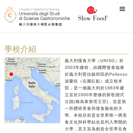
學校介紹
義大利慢食大學（UNISG）於
2003年建校，由國際慢食協會
於義大利普拉鎮郊區的Pollenzo
波蘭佐（右圖紅點）成立校本
部，是一個義大利於1883年建
立並於2000年整修的新歌德式
古蹟(稱為泰努塔王宮)，並是第
一所鑽研美食與慢食藝術的大
學。本校目前是全世界唯一將美
食文化與科學結合並列入學開的
大學，其主旨為創造全世界在食