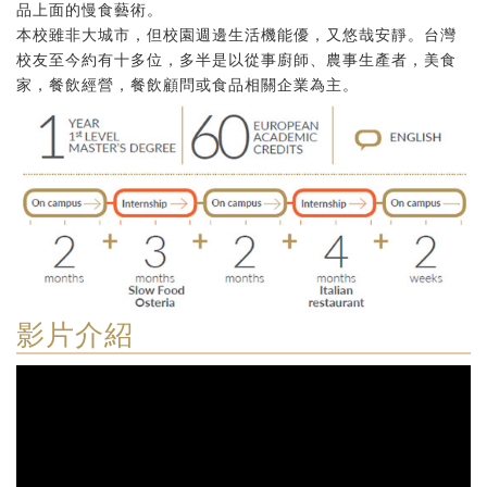
品上面的慢食藝術。
本校雖非大城市，但校園週邊生活機能優，又悠哉安靜。台灣
校友至今約有十多位，多半是以從事廚師、農事生產者，美食
家，餐飲經營，餐飲顧問或食品相關企業為主。
影片介紹