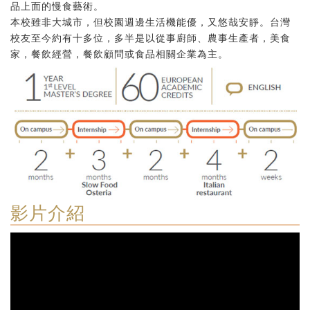
品上面的慢食藝術。
本校雖非大城市，但校園週邊生活機能優，又悠哉安靜。台灣
校友至今約有十多位，多半是以從事廚師、農事生產者，美食
家，餐飲經營，餐飲顧問或食品相關企業為主。
影片介紹