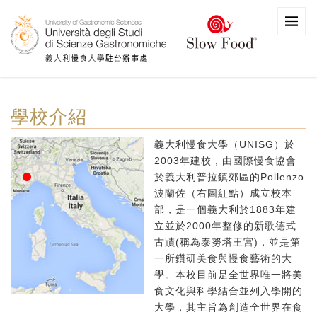
學校介紹
義大利慢食大學（UNISG）於
2003年建校，由國際慢食協會
於義大利普拉鎮郊區的Pollenzo
波蘭佐（右圖紅點）成立校本
部，是一個義大利於1883年建
立並於2000年整修的新歌德式
古蹟(稱為泰努塔王宮)，並是第
一所鑽研美食與慢食藝術的大
學。本校目前是全世界唯一將美
食文化與科學結合並列入學開的
大學，其主旨為創造全世界在食