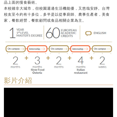
品上面的慢食藝術。
本校雖非大城市，但校園週邊生活機能優，又悠哉安靜。台灣
校友至今約有十多位，多半是以從事廚師、農事生產者，美食
家，餐飲經營，餐飲顧問或食品相關企業為主。
影片介紹