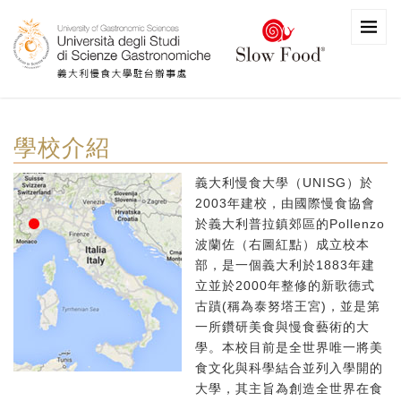
學校介紹
義大利慢食大學（UNISG）於
2003年建校，由國際慢食協會
於義大利普拉鎮郊區的Pollenzo
波蘭佐（右圖紅點）成立校本
部，是一個義大利於1883年建
立並於2000年整修的新歌德式
古蹟(稱為泰努塔王宮)，並是第
一所鑽研美食與慢食藝術的大
學。本校目前是全世界唯一將美
食文化與科學結合並列入學開的
大學，其主旨為創造全世界在食