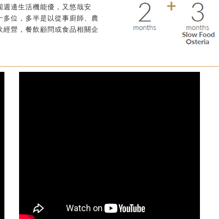
園週邊生活機能優，又悠哉安
十多位，多半是以從事廚師、農
飲經營，餐飲顧問或食品相關企