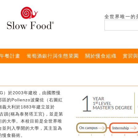
全世界唯一的
午餐計畫
葡萄酒銀行與生態菜園
關於慢食組織
實習
G）於2003年建校，由國際慢
的Pollenzo波蘭佐（右圖紅
義大利於1883年建立並於
式古蹟(稱為泰努塔王宮)，並是第
術的大學。本校目前是全世界唯
合並列入學開的大學，其主旨為
的慢食藝術。