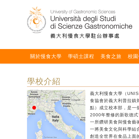
關於慢食大學
學碩士課程
美食之旅
校園
學校介紹
義大利慢食大學（UNIS
食協會於義大利普拉鎮郊區
點）成立校本部，是一個
2000年整修的新歌德
一所鑽研美食與慢食藝
一將美食文化與科學結
創造全世界在食品上面