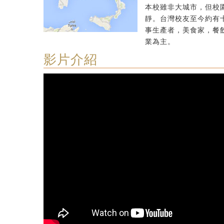
本校雖非大城市，但校
靜。台灣校友至今約有
事生產者，美食家，餐
業為主。
影片介紹