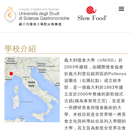
學校介紹
義大利慢食大學（UNISG）於
2003年建校，由國際慢食協會
於義大利普拉鎮郊區的Pollenzo
波蘭佐（右圖紅點）成立校本
部，是一個義大利於1883年建
立並於2000年整修的新歌德式
古蹟(稱為泰努塔王宮)，並是第
一所鑽研美食與慢食藝術的大
學。本校目前是全世界唯一將美
食文化與科學結合並列入學開的
大學，其主旨為創造全世界在食