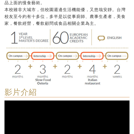
品上面的慢食藝術。
本校雖非大城市，但校園週邊生活機能優，又悠哉安靜。台灣
校友至今約有十多位，多半是以從事廚師、農事生產者，美食
家，餐飲經營，餐飲顧問或食品相關企業為主。
影片介紹