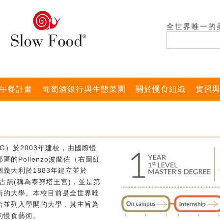
全世界唯一的
午餐計畫
葡萄酒銀行與生態菜園
關於慢食組織
實習
G）於2003年建校，由國際慢
的Pollenzo波蘭佐（右圖紅
義大利於1883年建立並於
式古蹟(稱為泰努塔王宮)，並是第
術的大學。本校目前是全世界唯
合並列入學開的大學，其主旨為
的慢食藝術。