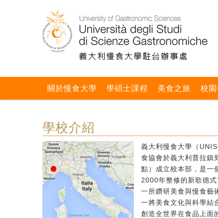
關於慢食大學
學碩士課程
美食之旅
校園
學校介紹
義大利慢食大學（UNIS
食協會於義大利普拉鎮郊區
點）成立校本部，是一個
2000年整修的新歌德
一所鑽研美食與慢食藝
一將美食文化與科學結
創造全世界在食品上面