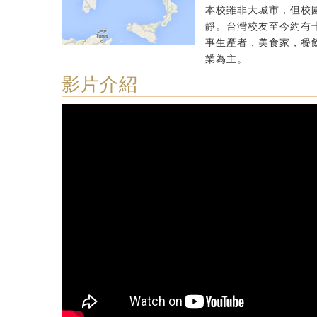
本校雖非大城市，但校
靜。台灣校友至今約有
事生產者，美食家，餐
業為主。
影片介紹