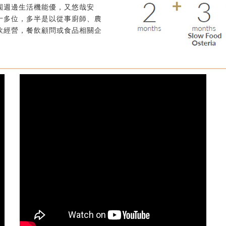
園週邊生活機能優，又悠哉安
十多位，多半是以從事廚師、農
飲經營，餐飲顧問或食品相關企