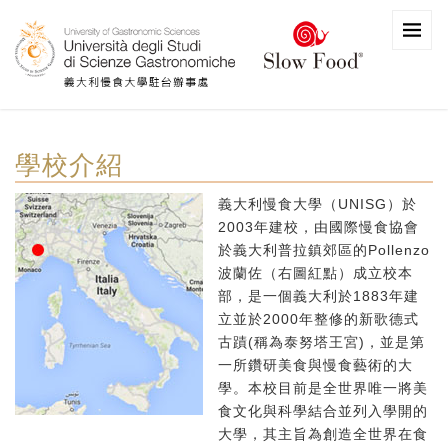
學校介紹
義大利慢食大學（UNISG）於
2003年建校，由國際慢食協會
於義大利普拉鎮郊區的Pollenzo
波蘭佐（右圖紅點）成立校本
部，是一個義大利於1883年建
立並於2000年整修的新歌德式
古蹟(稱為泰努塔王宮)，並是第
一所鑽研美食與慢食藝術的大
學。本校目前是全世界唯一將美
食文化與科學結合並列入學開的
大學，其主旨為創造全世界在食