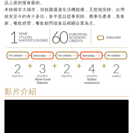
品上面的慢食藝術。
本校雖非大城市，但校園週邊生活機能優，又悠哉安靜。台灣
校友至今約有十多位，多半是以從事廚師、農事生產者，美食
家，餐飲經營，餐飲顧問或食品相關企業為主。
影片介紹