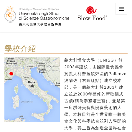
學校介紹
義大利慢食大學（UNISG）於
2003年建校，由國際慢食協會
於義大利普拉鎮郊區的Pollenzo
波蘭佐（右圖紅點）成立校本
部，是一個義大利於1883年建
立並於2000年整修的新歌德式
古蹟(稱為泰努塔王宮)，並是第
一所鑽研美食與慢食藝術的大
學。本校目前是全世界唯一將美
食文化與科學結合並列入學開的
大學，其主旨為創造全世界在食