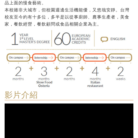
品上面的慢食藝術。
本校雖非大城市，但校園週邊生活機能優，又悠哉安靜。台灣
校友至今約有十多位，多半是以從事廚師、農事生產者，美食
家，餐飲經營，餐飲顧問或食品相關企業為主。
影片介紹