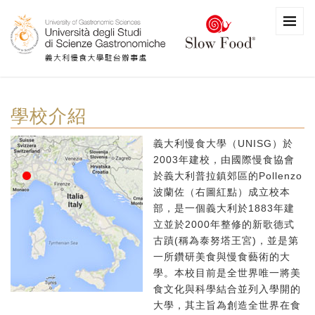
學校介紹
義大利慢食大學（UNISG）於
2003年建校，由國際慢食協會
於義大利普拉鎮郊區的Pollenzo
波蘭佐（右圖紅點）成立校本
部，是一個義大利於1883年建
立並於2000年整修的新歌德式
古蹟(稱為泰努塔王宮)，並是第
一所鑽研美食與慢食藝術的大
學。本校目前是全世界唯一將美
食文化與科學結合並列入學開的
大學，其主旨為創造全世界在食