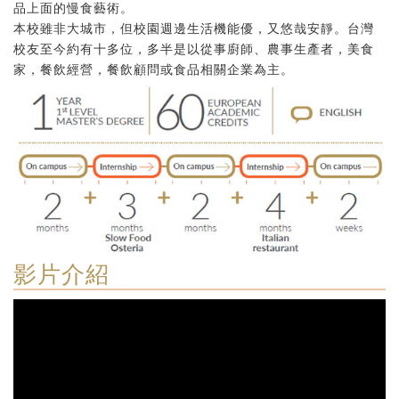
品上面的慢食藝術。
本校雖非大城市，但校園週邊生活機能優，又悠哉安靜。台灣
校友至今約有十多位，多半是以從事廚師、農事生產者，美食
家，餐飲經營，餐飲顧問或食品相關企業為主。
影片介紹