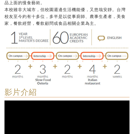
品上面的慢食藝術。
本校雖非大城市，但校園週邊生活機能優，又悠哉安靜。台灣
校友至今約有十多位，多半是以從事廚師、農事生產者，美食
家，餐飲經營，餐飲顧問或食品相關企業為主。
影片介紹