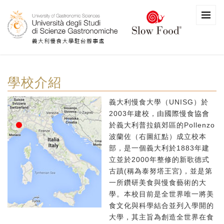
學校介紹
義大利慢食大學（UNISG）於
2003年建校，由國際慢食協會
於義大利普拉鎮郊區的Pollenzo
波蘭佐（右圖紅點）成立校本
部，是一個義大利於1883年建
立並於2000年整修的新歌德式
古蹟(稱為泰努塔王宮)，並是第
一所鑽研美食與慢食藝術的大
學。本校目前是全世界唯一將美
食文化與科學結合並列入學開的
大學，其主旨為創造全世界在食