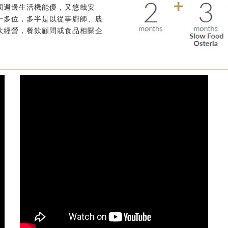
園週邊生活機能優，又悠哉安
十多位，多半是以從事廚師、農
飲經營，餐飲顧問或食品相關企