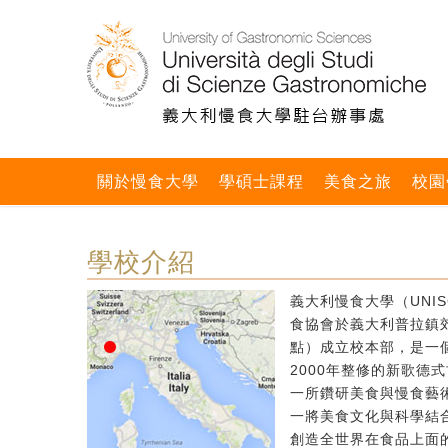
關於慢食大學
學碩士課程
美食之旅
校園
學校介紹
義大利慢食大學（UNIS
食協會於義大利普拉鎮郊區
點）成立校本部，是一個
2000年整修的新歌德
一所鑽研美食與慢食藝
一將美食文化與科學結
創造全世界在食品上面