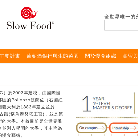
全世界唯一的
午餐計畫
葡萄酒銀行與生態菜園
關於慢食組織
實習
G）於2003年建校，由國際慢
的Pollenzo波蘭佐（右圖紅
義大利於1883年建立並於
式古蹟(稱為泰努塔王宮)，並是第
術的大學。本校目前是全世界唯
合並列入學開的大學，其主旨為
的慢食藝術。