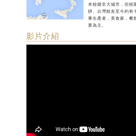
本校雖非大城市，但校
靜。台灣校友至今約有
事生產者，美食家，餐
業為主。
影片介紹