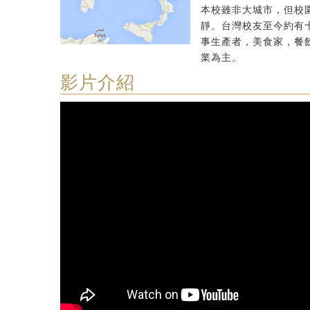
本校雖非大城市，但校
靜。台灣校友至今約有
事生產者，美食家，餐
業為主。
影片介紹