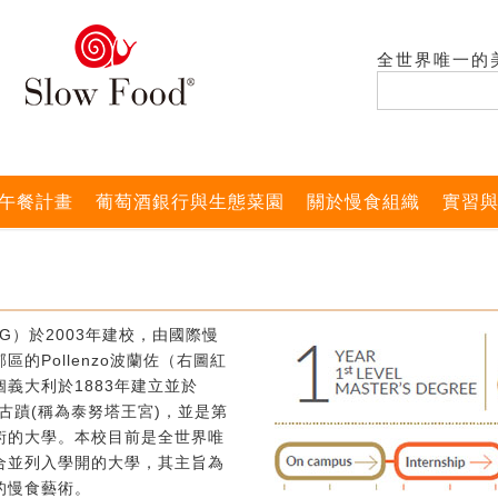
全世界唯一的
午餐計畫
葡萄酒銀行與生態菜園
關於慢食組織
實習
G）於2003年建校，由國際慢
的Pollenzo波蘭佐（右圖紅
義大利於1883年建立並於
式古蹟(稱為泰努塔王宮)，並是第
術的大學。本校目前是全世界唯
合並列入學開的大學，其主旨為
的慢食藝術。