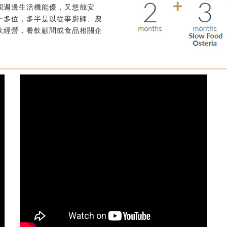
園週邊生活機能優，又悠哉安
十多位，多半是以從事廚師、農
飲經營，餐飲顧問或食品相關企