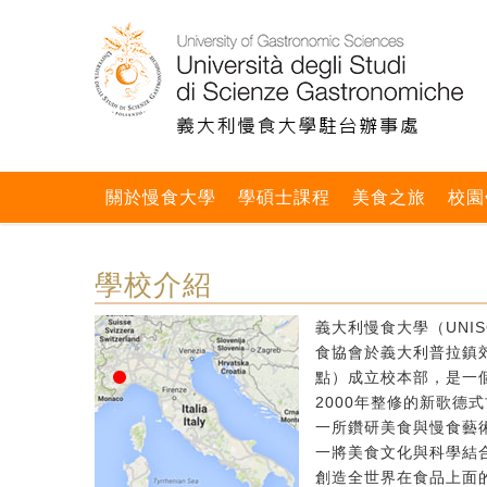
關於慢食大學
學碩士課程
美食之旅
校園
學校介紹
義大利慢食大學（UNIS
食協會於義大利普拉鎮郊區
點）成立校本部，是一個
2000年整修的新歌德
一所鑽研美食與慢食藝
一將美食文化與科學結
創造全世界在食品上面