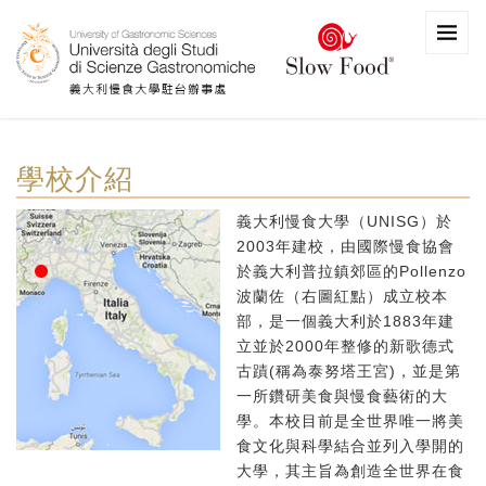
學校介紹
義大利慢食大學（UNISG）於
2003年建校，由國際慢食協會
於義大利普拉鎮郊區的Pollenzo
波蘭佐（右圖紅點）成立校本
部，是一個義大利於1883年建
立並於2000年整修的新歌德式
古蹟(稱為泰努塔王宮)，並是第
一所鑽研美食與慢食藝術的大
學。本校目前是全世界唯一將美
食文化與科學結合並列入學開的
大學，其主旨為創造全世界在食