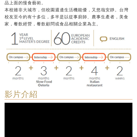
品上面的慢食藝術。
本校雖非大城市，但校園週邊生活機能優，又悠哉安靜。台灣
校友至今約有十多位，多半是以從事廚師、農事生產者，美食
家，餐飲經營，餐飲顧問或食品相關企業為主。
影片介紹