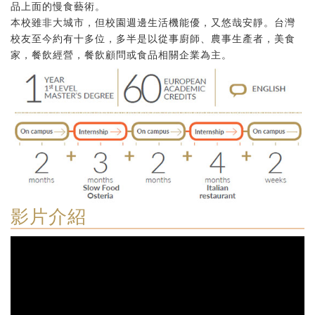
品上面的慢食藝術。
本校雖非大城市，但校園週邊生活機能優，又悠哉安靜。台灣
校友至今約有十多位，多半是以從事廚師、農事生產者，美食
家，餐飲經營，餐飲顧問或食品相關企業為主。
影片介紹