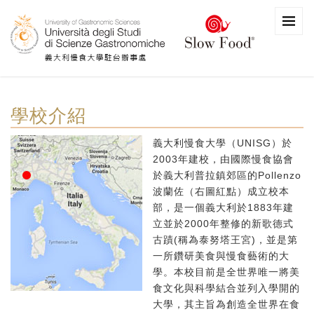
學校介紹
義大利慢食大學（UNISG）於
2003年建校，由國際慢食協會
於義大利普拉鎮郊區的Pollenzo
波蘭佐（右圖紅點）成立校本
部，是一個義大利於1883年建
立並於2000年整修的新歌德式
古蹟(稱為泰努塔王宮)，並是第
一所鑽研美食與慢食藝術的大
學。本校目前是全世界唯一將美
食文化與科學結合並列入學開的
大學，其主旨為創造全世界在食